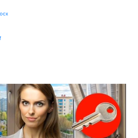
docx
f