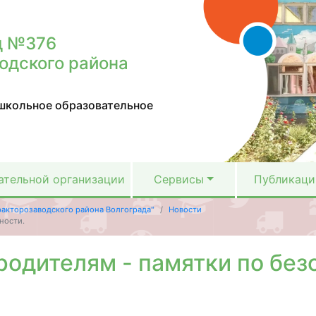
д №376
одского района
школьное образовательное
ательной организации
Сервисы
Публикаци
акторозаводского района Волгограда"
Новости
ности.
родителям - памятки по без