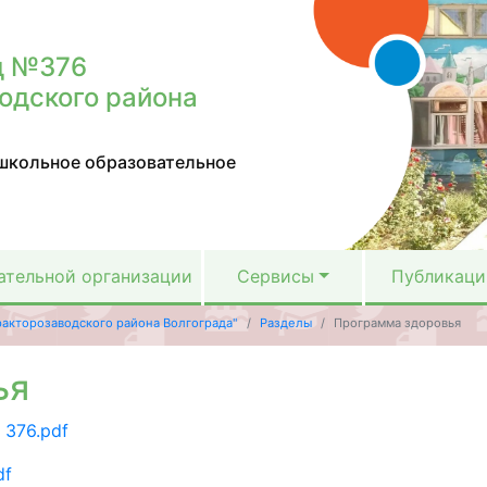
д №376
одского района
школьное образовательное
ательной организации
Сервисы
Публикаци
акторозаводского района Волгограда"
Разделы
Программа здоровья
ья
 376.pdf
df